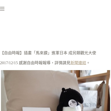
跳
至
主
要
內
容
【自由時報】插畫「馬來貘」進軍日本 成另類觀光大使
2017/12/15 感謝自由時報報導，詳情請見
新聞連結
。