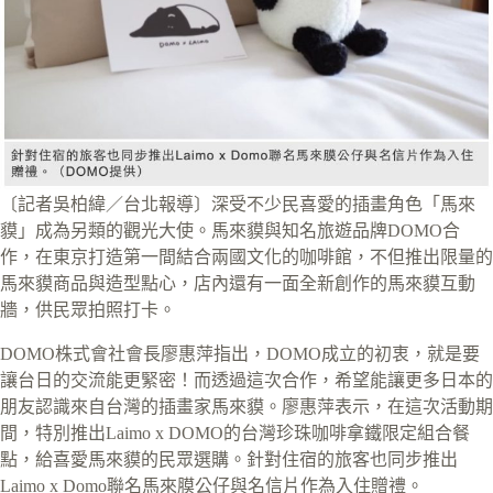
〔記者吳柏緯／台北報導〕深受不少民喜愛的插畫角色「馬來
貘」成為另類的觀光大使。馬來貘與知名旅遊品牌DOMO合
作，在東京打造第一間結合兩國文化的咖啡館，不但推出限量的
馬來貘商品與造型點心，店內還有一面全新創作的馬來貘互動
牆，供民眾拍照打卡。
DOMO株式會社會長廖惠萍指出，DOMO成立的初衷，就是要
讓台日的交流能更緊密！而透過這次合作，希望能讓更多日本的
朋友認識來自台灣的插畫家馬來貘。廖惠萍表示，在這次活動期
間，特別推出Laimo x DOMO的台灣珍珠咖啡拿鐵限定組合餐
點，給喜愛馬來貘的民眾選購。針對住宿的旅客也同步推出
Laimo x Domo聯名馬來膜公仔與名信片作為入住贈禮。