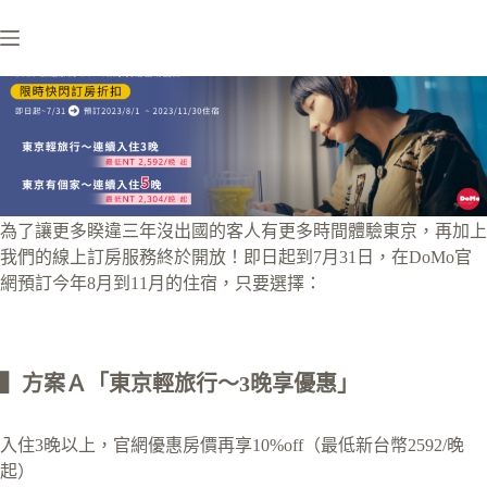
跳
至
主
要
內
容
為了讓更多睽違三年沒出國的客人有更多時間體驗東京，再加上
我們的線上訂房服務終於開放！即日起到7月31日，在DoMo官
網預訂今年8月到11月的住宿，只要選擇：
▍方案Ａ「東京輕旅行～3晚享優惠」
入住3晚以上，官網優惠房價再享10%off（最低新台幣2592/晚
起）