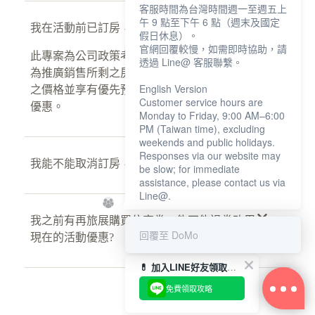
客服時間為台灣時間週一至週五上
午 9 點至下午 6 點（週末及國定
我在活動前已訂房，能不能用優惠退差額?
假日休息）。
官網回覆較慢，如需即時協助，請
此專案為公司政策考量，短時間內開放之活動，僅
透過 Line@ 客服聯繫。
為推廣銷售所剩之房源。您原先訂房已為當時優惠
English Version
之價格並享有優先預訂房間之權利，故無法使用此
Customer service hours are
優惠。
Monday to Friday, 9:00 AM–6:00
PM (Taiwan time), excluding
weekends and public holidays.
Responses via our website may
我能不能取消訂房，重新使用此優惠預訂?
be slow; for immediate
assistance, please contact us via
Line@.
我之前有再旅展購買住宿券，能不能退券改用
回覆至 DoMo
現在的活動優惠?
💊 加入LINE好友領取東京藥妝店攻略
免費領取攻略