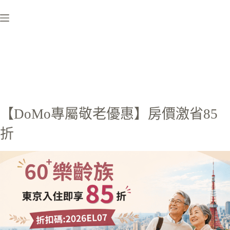
跳
至
主
要
內
容
【DoMo專屬敬老優惠】房價激省85
折