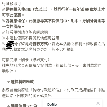
行匯款即可
※需連續入住3晚（含以上），並同行者一位年滿 60 歲以上才
可享此優惠。
※為響應環保，此優惠專案不提供浴巾、毛巾、牙刷牙膏組等
一次性備品。
※訂房規則請查
詢官
網說明
※本活動優惠不得與其他優惠並用
※本公司保留隨時修改、終止變更本活動之權利。修改後之活
付款方式
動內容將於本活動網頁更新，恕不另行通知。
可接受線上刷卡（綠界支付）
請先於訂房頁面選擇ATM付款，訂單保留三天，未付款將自
動取消。
➜ 選擇轉帳匯款
系統會自動發送「轉帳付款通知信」，付款完成請從信件中點
選連結，回覆您的後五碼資訊。
DoMo
➜ 選擇信用卡付款