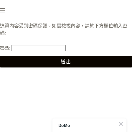
跳
至
主
要
這篇內容受到密碼保護。如需檢視內容，請於下方欄位輸入密
內
碼:
容
密碼:
DoMo